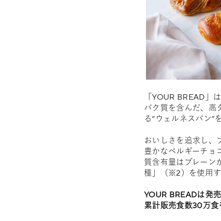
「YOUR BREA
パク質を含んだ、高
る“ウェルネスパン”
おいしさを追求し、
豊かなベルギーチョ
質含有量はプレーンが
種」（※2）を使用
YOUR BREADは
累計販売食数30万