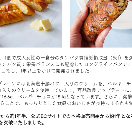
D」は、1個で成人女性の一食分のタンパク質推奨摂取量（※1）を
タンパク質で栄養バランスにも配慮したロングライフパンです
を目指し、1年以上をかけて開発されました。
プレーンには北海道十勝バター入りのクリームを、ベルギーチ
コ入りのクリームを使用しています。商品改良アップデートに
16.6g、ベルギーチョコが18.1gとなっています。さらに、
することで、もっちりとした食感のおいしさが長持ちする点も
発売から約1年半、公式ECサイトでの本格販売開始から約1年とな
食を突破いたしました。