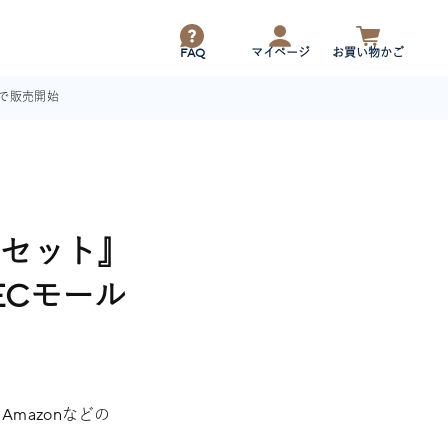
FAQ
マイページ
お買い物かご
ルで販売開始
しセット』
ECモール
mazonなどの