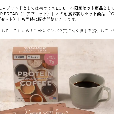
UR ブランドとしては初めての
ECモール限定セット商品
とし
R BREAD（ユアブレッド）」との
朝食お試しセット商品 「YO
グセット）」も同時に販売開始
いたします。
」として、これからも手軽にタンパク質豊富な食事を提供してい