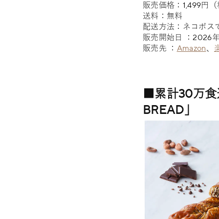
販売価格：1,499円
送料：無料
配送方法：ネコポス
販売開始日 ：2026
販売先 ：
Amazon
、
■累計30万
BREAD」