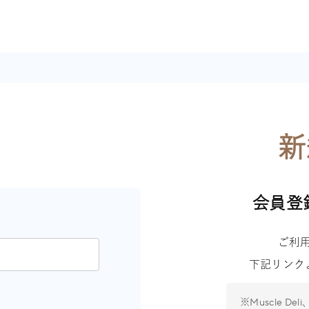
ン
新
会員登
ご利
下記リンク
※Muscle De